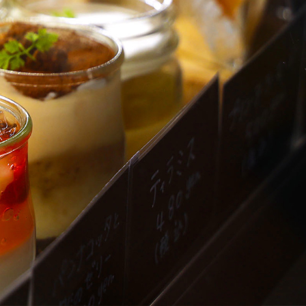
COOKIE・
QUICHE
etc
GALLERY