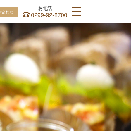
お電話
い合わせ
0299-92-8700
HOME
INFORMATION
ITALIAN
CAKE
CONTACT
ACCESS
ITALIAN
LUNCH
DINNER
CAKE
SHOP
CAKE