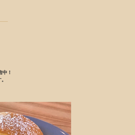
信中！
す。