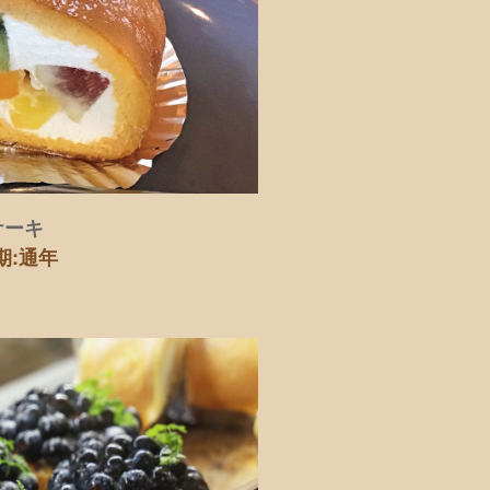
ケーキ
期:通年