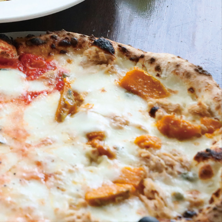
COOKIE・
QUICHE
etc
GALLERY