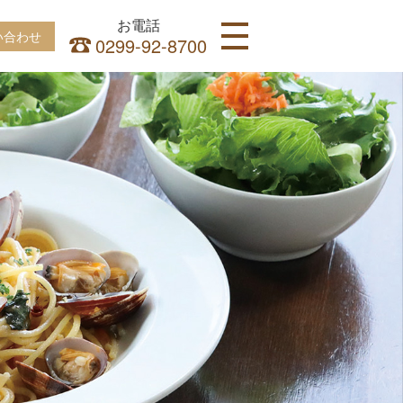
お電話
い合わせ
0299-92-8700
HOME
INFORMATION
ITALIAN
CAKE
CONTACT
ACCESS
ITALIAN
LUNCH
DINNER
CAKE
SHOP
CAKE